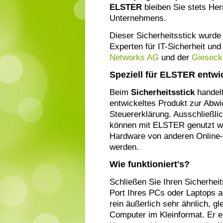
ELSTER
bleiben Sie stets Her
Unternehmens.
Dieser Sicherheitsstick wurd
Experten für IT-Sicherheit und
Networks AG
und der
Gieseck
Speziell für ELSTER entwi
Beim
Sicherheitsstick
handelt
entwickeltes Produkt zur Abwi
Steuererklärung. Ausschließli
können mit ELSTER genutzt we
Hardware von anderen Online-
werden.
Wie funktioniert's?
Schließen Sie Ihren Sicherhei
Port Ihres PCs oder Laptops 
rein äußerlich sehr ähnlich, gl
Computer im Kleinformat. Er e