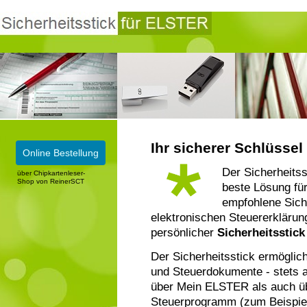
Ihr sicherer Schlüsse
Online Bestellung
Der Sicherheitss
über Chipkartenleser-
Shop von ReinerSCT
beste Lösung für
empfohlene Sich
elektronischen Steuererklärung
persönlicher
Sicherheitsstic
Der Sicherheitsstick ermöglich
und Steuerdokumente - stets a
über Mein ELSTER als auch üb
Steuerprogramm (zum Beispie