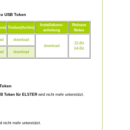
to USB Token
Installations-
Release
exe)
Treiber(Archiv)
anleitung
Notes
ad
download
32-Bit
download
64-Bit
ad
download
 Token
B Token für ELSTER
wird nicht mehr unterstützt.
d nicht mehr unterstützt.