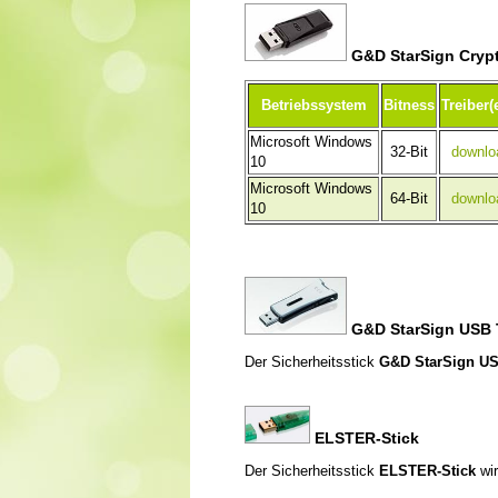
G&D StarSign Cryp
Betriebssystem
Bitness
Treiber(
Microsoft Windows
32-Bit
downlo
10
Microsoft Windows
64-Bit
downlo
10
G&D StarSign USB
Der Sicherheitsstick
G&D StarSign US
ELSTER-Stick
Der Sicherheitsstick
ELSTER-Stick
wir