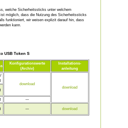
s, welche Sicherheitssticks unter welchem
ist möglich, dass die Nutzung des Sicherheitssticks
s funktioniert, wir weisen explizit darauf hin, dass
 werden kann.
to USB Token S
Konfigurationswerte
Installations-
ss
(Archiv)
anleitung
/
t
download
download
t
t
---
t
---
download